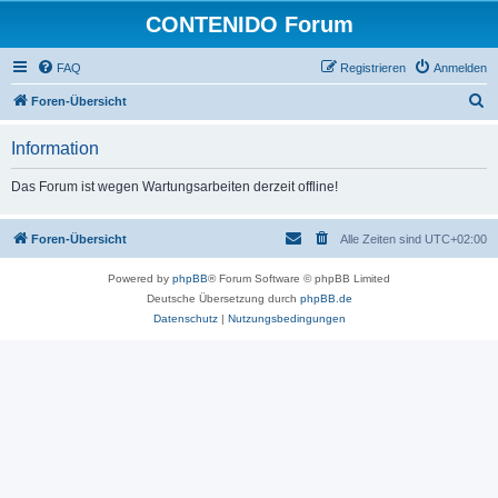
CONTENIDO Forum
FAQ
Registrieren
Anmelden
S
Foren-Übersicht
u
Information
c
h
Das Forum ist wegen Wartungsarbeiten derzeit offline!
e
Foren-Übersicht
Alle Zeiten sind
UTC+02:00
Powered by
phpBB
® Forum Software © phpBB Limited
Deutsche Übersetzung durch
phpBB.de
Datenschutz
|
Nutzungsbedingungen