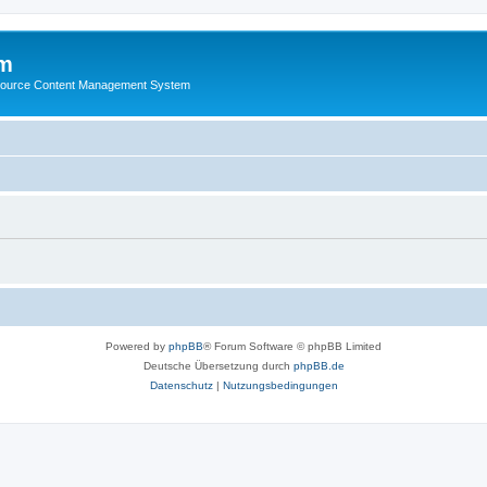
m
ource Content Management System
Powered by
phpBB
® Forum Software © phpBB Limited
Deutsche Übersetzung durch
phpBB.de
Datenschutz
|
Nutzungsbedingungen