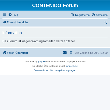
CONTENIDO Forum
FAQ
Registrieren
Anmelden
S
Foren-Übersicht
u
Information
c
h
Das Forum ist wegen Wartungsarbeiten derzeit offline!
e
Foren-Übersicht
Alle Zeiten sind
UTC+02:00
Powered by
phpBB
® Forum Software © phpBB Limited
Deutsche Übersetzung durch
phpBB.de
Datenschutz
|
Nutzungsbedingungen