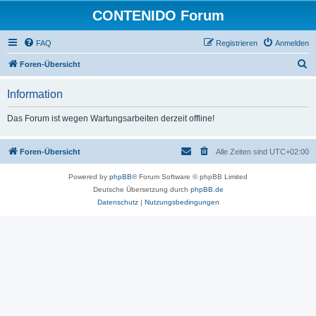
CONTENIDO Forum
FAQ
Registrieren
Anmelden
S
Foren-Übersicht
u
Information
c
h
Das Forum ist wegen Wartungsarbeiten derzeit offline!
e
Foren-Übersicht
Alle Zeiten sind
UTC+02:00
Powered by
phpBB
® Forum Software © phpBB Limited
Deutsche Übersetzung durch
phpBB.de
Datenschutz
|
Nutzungsbedingungen