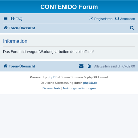
CONTENIDO Forum
FAQ
Registrieren
Anmelden
S
Foren-Übersicht
u
Information
c
h
Das Forum ist wegen Wartungsarbeiten derzeit offline!
e
Foren-Übersicht
Alle Zeiten sind
UTC+02:00
Powered by
phpBB
® Forum Software © phpBB Limited
Deutsche Übersetzung durch
phpBB.de
Datenschutz
|
Nutzungsbedingungen