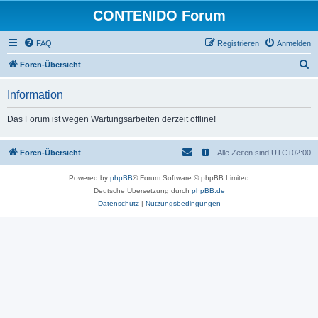
CONTENIDO Forum
FAQ
Registrieren
Anmelden
S
Foren-Übersicht
u
Information
c
h
Das Forum ist wegen Wartungsarbeiten derzeit offline!
e
Foren-Übersicht
Alle Zeiten sind
UTC+02:00
Powered by
phpBB
® Forum Software © phpBB Limited
Deutsche Übersetzung durch
phpBB.de
Datenschutz
|
Nutzungsbedingungen