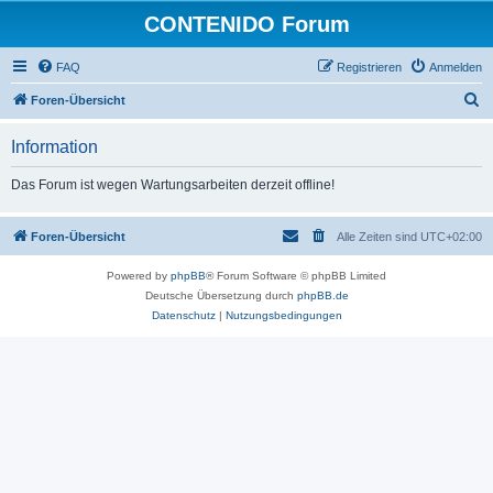
CONTENIDO Forum
FAQ
Registrieren
Anmelden
S
Foren-Übersicht
u
Information
c
h
Das Forum ist wegen Wartungsarbeiten derzeit offline!
e
Foren-Übersicht
Alle Zeiten sind
UTC+02:00
Powered by
phpBB
® Forum Software © phpBB Limited
Deutsche Übersetzung durch
phpBB.de
Datenschutz
|
Nutzungsbedingungen