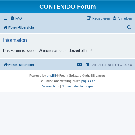
CONTENIDO Forum
FAQ
Registrieren
Anmelden
S
Foren-Übersicht
u
Information
c
h
Das Forum ist wegen Wartungsarbeiten derzeit offline!
e
Foren-Übersicht
Alle Zeiten sind
UTC+02:00
Powered by
phpBB
® Forum Software © phpBB Limited
Deutsche Übersetzung durch
phpBB.de
Datenschutz
|
Nutzungsbedingungen