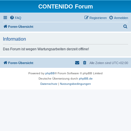
CONTENIDO Forum
FAQ
Registrieren
Anmelden
S
Foren-Übersicht
u
Information
c
h
Das Forum ist wegen Wartungsarbeiten derzeit offline!
e
Foren-Übersicht
Alle Zeiten sind
UTC+02:00
Powered by
phpBB
® Forum Software © phpBB Limited
Deutsche Übersetzung durch
phpBB.de
Datenschutz
|
Nutzungsbedingungen