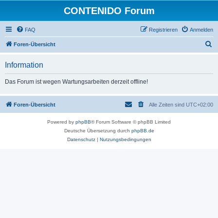
CONTENIDO Forum
FAQ
Registrieren
Anmelden
S
Foren-Übersicht
u
Information
c
h
Das Forum ist wegen Wartungsarbeiten derzeit offline!
e
Foren-Übersicht
Alle Zeiten sind
UTC+02:00
Powered by
phpBB
® Forum Software © phpBB Limited
Deutsche Übersetzung durch
phpBB.de
Datenschutz
|
Nutzungsbedingungen