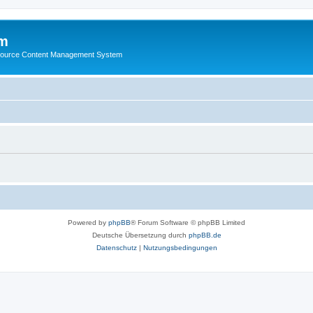
m
ource Content Management System
Powered by
phpBB
® Forum Software © phpBB Limited
Deutsche Übersetzung durch
phpBB.de
Datenschutz
|
Nutzungsbedingungen