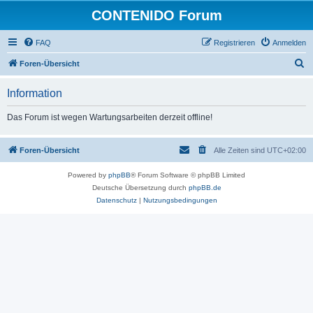
CONTENIDO Forum
FAQ
Registrieren
Anmelden
S
Foren-Übersicht
u
Information
c
h
Das Forum ist wegen Wartungsarbeiten derzeit offline!
e
Foren-Übersicht
Alle Zeiten sind
UTC+02:00
Powered by
phpBB
® Forum Software © phpBB Limited
Deutsche Übersetzung durch
phpBB.de
Datenschutz
|
Nutzungsbedingungen