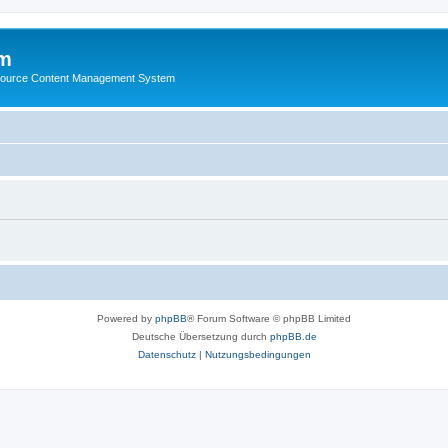
m
ource Content Management System
Powered by
phpBB
® Forum Software © phpBB Limited
Deutsche Übersetzung durch
phpBB.de
Datenschutz
|
Nutzungsbedingungen