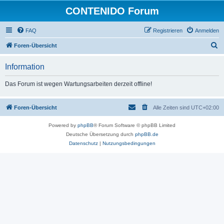
CONTENIDO Forum
FAQ
Registrieren
Anmelden
S
Foren-Übersicht
u
Information
c
h
Das Forum ist wegen Wartungsarbeiten derzeit offline!
e
Foren-Übersicht
Alle Zeiten sind
UTC+02:00
Powered by
phpBB
® Forum Software © phpBB Limited
Deutsche Übersetzung durch
phpBB.de
Datenschutz
|
Nutzungsbedingungen