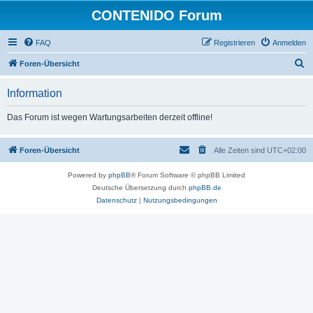
CONTENIDO Forum
FAQ
Registrieren
Anmelden
S
Foren-Übersicht
u
Information
c
h
Das Forum ist wegen Wartungsarbeiten derzeit offline!
e
Foren-Übersicht
Alle Zeiten sind
UTC+02:00
Powered by
phpBB
® Forum Software © phpBB Limited
Deutsche Übersetzung durch
phpBB.de
Datenschutz
|
Nutzungsbedingungen