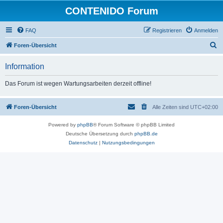
CONTENIDO Forum
FAQ
Registrieren
Anmelden
S
Foren-Übersicht
u
Information
c
h
Das Forum ist wegen Wartungsarbeiten derzeit offline!
e
Foren-Übersicht
Alle Zeiten sind
UTC+02:00
Powered by
phpBB
® Forum Software © phpBB Limited
Deutsche Übersetzung durch
phpBB.de
Datenschutz
|
Nutzungsbedingungen