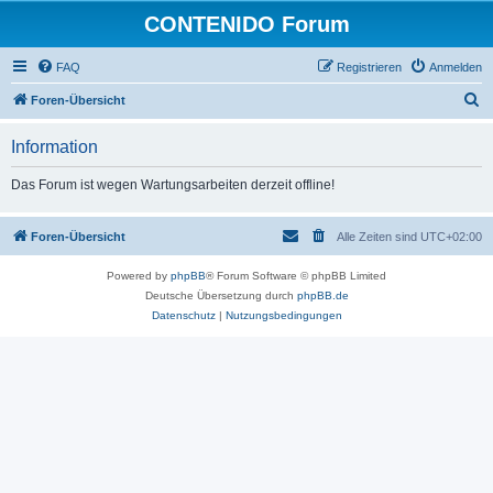
CONTENIDO Forum
FAQ
Registrieren
Anmelden
S
Foren-Übersicht
u
Information
c
h
Das Forum ist wegen Wartungsarbeiten derzeit offline!
e
Foren-Übersicht
Alle Zeiten sind
UTC+02:00
Powered by
phpBB
® Forum Software © phpBB Limited
Deutsche Übersetzung durch
phpBB.de
Datenschutz
|
Nutzungsbedingungen