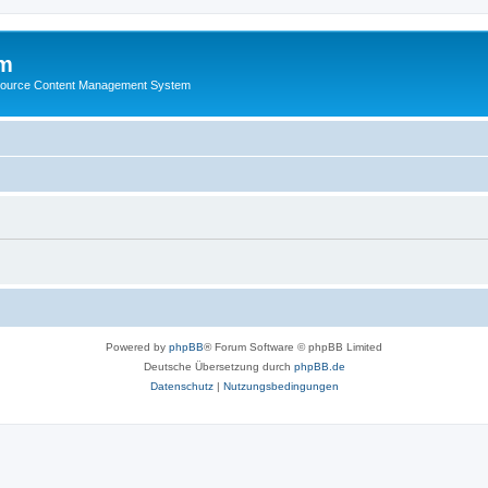
m
ource Content Management System
Powered by
phpBB
® Forum Software © phpBB Limited
Deutsche Übersetzung durch
phpBB.de
Datenschutz
|
Nutzungsbedingungen