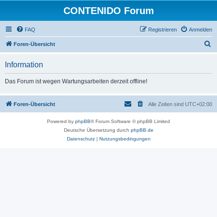
CONTENIDO Forum
FAQ
Registrieren
Anmelden
S
Foren-Übersicht
u
Information
c
h
Das Forum ist wegen Wartungsarbeiten derzeit offline!
e
Foren-Übersicht
Alle Zeiten sind
UTC+02:00
Powered by
phpBB
® Forum Software © phpBB Limited
Deutsche Übersetzung durch
phpBB.de
Datenschutz
|
Nutzungsbedingungen