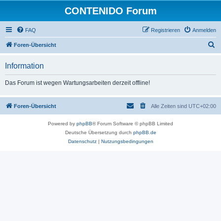
CONTENIDO Forum
FAQ
Registrieren
Anmelden
S
Foren-Übersicht
u
Information
c
h
Das Forum ist wegen Wartungsarbeiten derzeit offline!
e
Foren-Übersicht
Alle Zeiten sind
UTC+02:00
Powered by
phpBB
® Forum Software © phpBB Limited
Deutsche Übersetzung durch
phpBB.de
Datenschutz
|
Nutzungsbedingungen