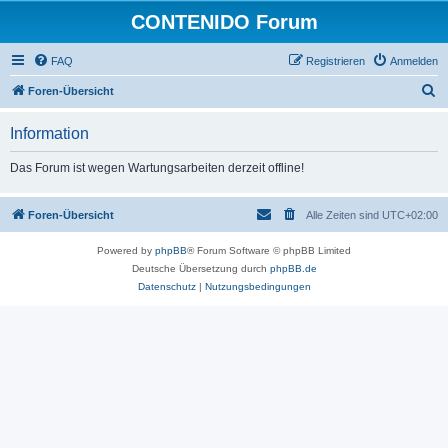
CONTENIDO Forum
FAQ
Registrieren
Anmelden
S
Foren-Übersicht
u
Information
c
h
Das Forum ist wegen Wartungsarbeiten derzeit offline!
e
Foren-Übersicht
Alle Zeiten sind
UTC+02:00
Powered by
phpBB
® Forum Software © phpBB Limited
Deutsche Übersetzung durch
phpBB.de
Datenschutz
|
Nutzungsbedingungen