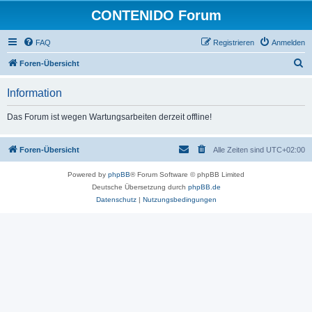
CONTENIDO Forum
FAQ
Registrieren
Anmelden
S
Foren-Übersicht
u
Information
c
h
Das Forum ist wegen Wartungsarbeiten derzeit offline!
e
Foren-Übersicht
Alle Zeiten sind
UTC+02:00
Powered by
phpBB
® Forum Software © phpBB Limited
Deutsche Übersetzung durch
phpBB.de
Datenschutz
|
Nutzungsbedingungen