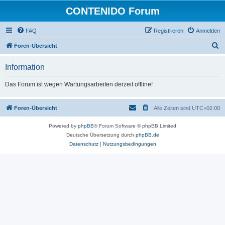
CONTENIDO Forum
FAQ
Registrieren
Anmelden
S
Foren-Übersicht
u
Information
c
h
Das Forum ist wegen Wartungsarbeiten derzeit offline!
e
Foren-Übersicht
Alle Zeiten sind
UTC+02:00
Powered by
phpBB
® Forum Software © phpBB Limited
Deutsche Übersetzung durch
phpBB.de
Datenschutz
|
Nutzungsbedingungen