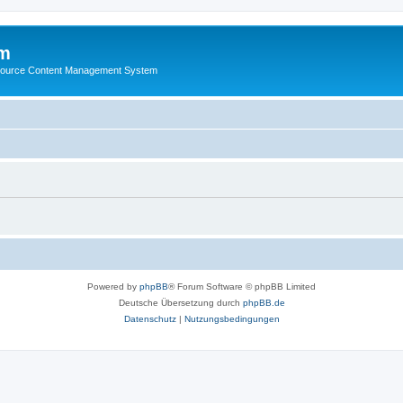
m
ource Content Management System
Powered by
phpBB
® Forum Software © phpBB Limited
Deutsche Übersetzung durch
phpBB.de
Datenschutz
|
Nutzungsbedingungen