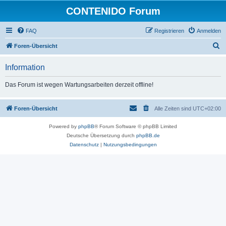
CONTENIDO Forum
FAQ
Registrieren
Anmelden
S
Foren-Übersicht
u
Information
c
h
Das Forum ist wegen Wartungsarbeiten derzeit offline!
e
Foren-Übersicht
Alle Zeiten sind
UTC+02:00
Powered by
phpBB
® Forum Software © phpBB Limited
Deutsche Übersetzung durch
phpBB.de
Datenschutz
|
Nutzungsbedingungen