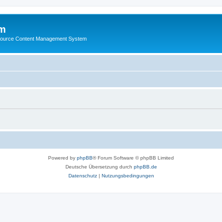
m
ource Content Management System
Powered by
phpBB
® Forum Software © phpBB Limited
Deutsche Übersetzung durch
phpBB.de
Datenschutz
|
Nutzungsbedingungen