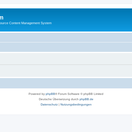
m
ource Content Management System
Powered by
phpBB
® Forum Software © phpBB Limited
Deutsche Übersetzung durch
phpBB.de
Datenschutz
|
Nutzungsbedingungen