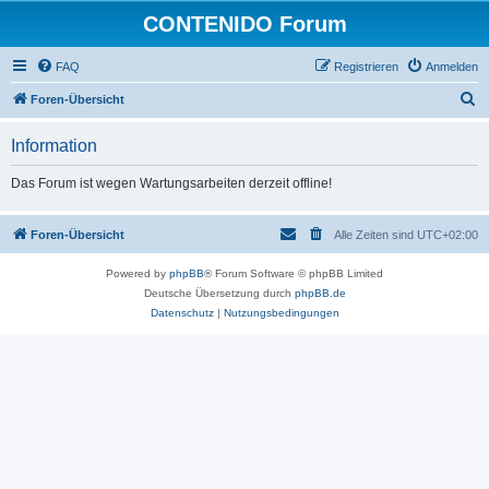
CONTENIDO Forum
FAQ
Registrieren
Anmelden
S
Foren-Übersicht
u
Information
c
h
Das Forum ist wegen Wartungsarbeiten derzeit offline!
e
Foren-Übersicht
Alle Zeiten sind
UTC+02:00
Powered by
phpBB
® Forum Software © phpBB Limited
Deutsche Übersetzung durch
phpBB.de
Datenschutz
|
Nutzungsbedingungen