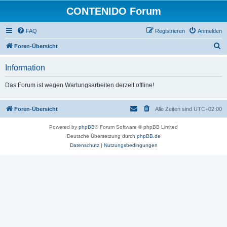
CONTENIDO Forum
FAQ
Registrieren
Anmelden
S
Foren-Übersicht
u
Information
c
h
Das Forum ist wegen Wartungsarbeiten derzeit offline!
e
Foren-Übersicht
Alle Zeiten sind
UTC+02:00
Powered by
phpBB
® Forum Software © phpBB Limited
Deutsche Übersetzung durch
phpBB.de
Datenschutz
|
Nutzungsbedingungen