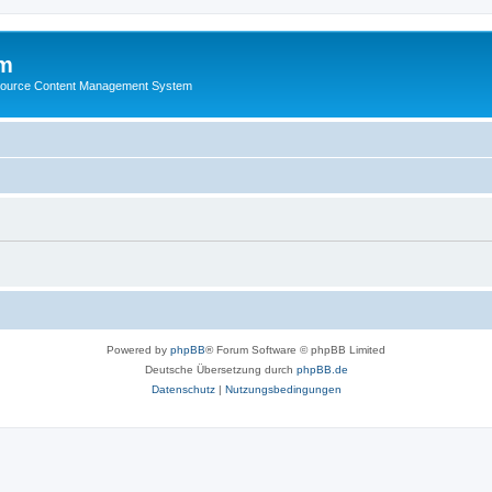
m
ource Content Management System
Powered by
phpBB
® Forum Software © phpBB Limited
Deutsche Übersetzung durch
phpBB.de
Datenschutz
|
Nutzungsbedingungen