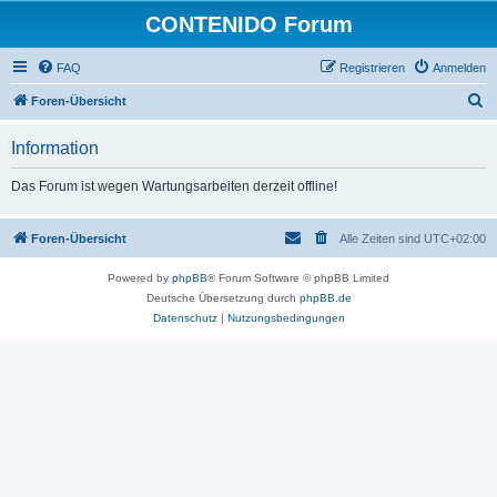
CONTENIDO Forum
FAQ
Registrieren
Anmelden
S
Foren-Übersicht
u
Information
c
h
Das Forum ist wegen Wartungsarbeiten derzeit offline!
e
Foren-Übersicht
Alle Zeiten sind
UTC+02:00
Powered by
phpBB
® Forum Software © phpBB Limited
Deutsche Übersetzung durch
phpBB.de
Datenschutz
|
Nutzungsbedingungen