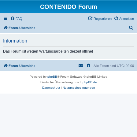
CONTENIDO Forum
FAQ
Registrieren
Anmelden
S
Foren-Übersicht
u
Information
c
h
Das Forum ist wegen Wartungsarbeiten derzeit offline!
e
Foren-Übersicht
Alle Zeiten sind
UTC+02:00
Powered by
phpBB
® Forum Software © phpBB Limited
Deutsche Übersetzung durch
phpBB.de
Datenschutz
|
Nutzungsbedingungen