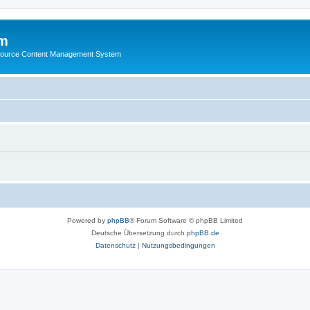
m
ource Content Management System
Powered by
phpBB
® Forum Software © phpBB Limited
Deutsche Übersetzung durch
phpBB.de
Datenschutz
|
Nutzungsbedingungen