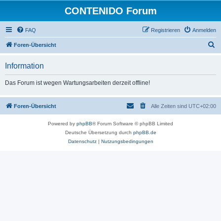
CONTENIDO Forum
FAQ
Registrieren
Anmelden
S
Foren-Übersicht
u
Information
c
h
Das Forum ist wegen Wartungsarbeiten derzeit offline!
e
Foren-Übersicht
Alle Zeiten sind
UTC+02:00
Powered by
phpBB
® Forum Software © phpBB Limited
Deutsche Übersetzung durch
phpBB.de
Datenschutz
|
Nutzungsbedingungen