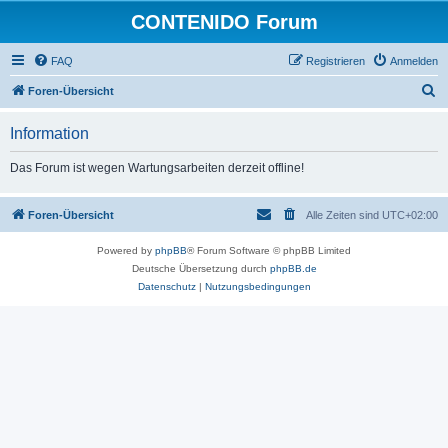
CONTENIDO Forum
FAQ
Registrieren
Anmelden
S
Foren-Übersicht
u
Information
c
h
Das Forum ist wegen Wartungsarbeiten derzeit offline!
e
Foren-Übersicht
Alle Zeiten sind
UTC+02:00
Powered by
phpBB
® Forum Software © phpBB Limited
Deutsche Übersetzung durch
phpBB.de
Datenschutz
|
Nutzungsbedingungen