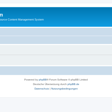
m
ource Content Management System
Powered by
phpBB
® Forum Software © phpBB Limited
Deutsche Übersetzung durch
phpBB.de
Datenschutz
|
Nutzungsbedingungen