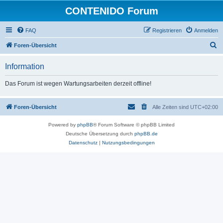
CONTENIDO Forum
FAQ
Registrieren
Anmelden
S
Foren-Übersicht
u
Information
c
h
Das Forum ist wegen Wartungsarbeiten derzeit offline!
e
Foren-Übersicht
Alle Zeiten sind
UTC+02:00
Powered by
phpBB
® Forum Software © phpBB Limited
Deutsche Übersetzung durch
phpBB.de
Datenschutz
|
Nutzungsbedingungen