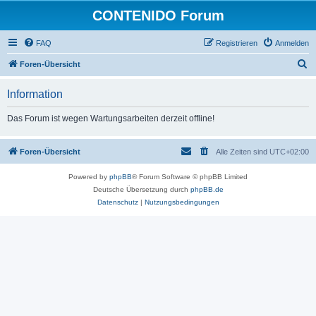
CONTENIDO Forum
FAQ
Registrieren
Anmelden
S
Foren-Übersicht
u
Information
c
h
Das Forum ist wegen Wartungsarbeiten derzeit offline!
e
Foren-Übersicht
Alle Zeiten sind
UTC+02:00
Powered by
phpBB
® Forum Software © phpBB Limited
Deutsche Übersetzung durch
phpBB.de
Datenschutz
|
Nutzungsbedingungen