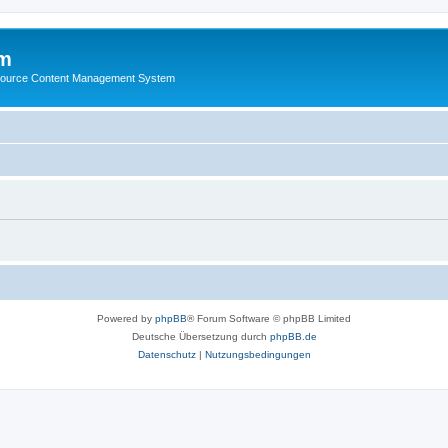
m
ource Content Management System
Powered by
phpBB
® Forum Software © phpBB Limited
Deutsche Übersetzung durch
phpBB.de
Datenschutz
|
Nutzungsbedingungen