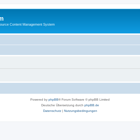
m
ource Content Management System
Powered by
phpBB
® Forum Software © phpBB Limited
Deutsche Übersetzung durch
phpBB.de
Datenschutz
|
Nutzungsbedingungen