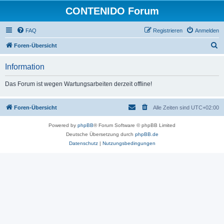
CONTENIDO Forum
FAQ
Registrieren
Anmelden
S
Foren-Übersicht
u
Information
c
h
Das Forum ist wegen Wartungsarbeiten derzeit offline!
e
Foren-Übersicht
Alle Zeiten sind
UTC+02:00
Powered by
phpBB
® Forum Software © phpBB Limited
Deutsche Übersetzung durch
phpBB.de
Datenschutz
|
Nutzungsbedingungen