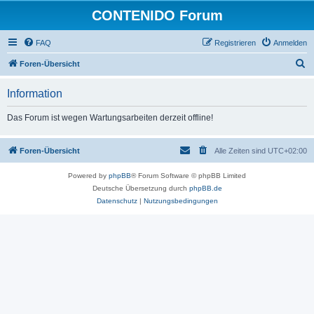
CONTENIDO Forum
FAQ
Registrieren
Anmelden
S
Foren-Übersicht
u
Information
c
h
Das Forum ist wegen Wartungsarbeiten derzeit offline!
e
Foren-Übersicht
Alle Zeiten sind
UTC+02:00
Powered by
phpBB
® Forum Software © phpBB Limited
Deutsche Übersetzung durch
phpBB.de
Datenschutz
|
Nutzungsbedingungen