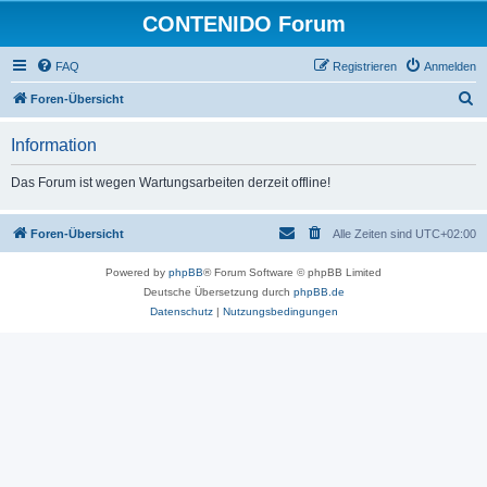
CONTENIDO Forum
FAQ
Registrieren
Anmelden
S
Foren-Übersicht
u
Information
c
h
Das Forum ist wegen Wartungsarbeiten derzeit offline!
e
Foren-Übersicht
Alle Zeiten sind
UTC+02:00
Powered by
phpBB
® Forum Software © phpBB Limited
Deutsche Übersetzung durch
phpBB.de
Datenschutz
|
Nutzungsbedingungen