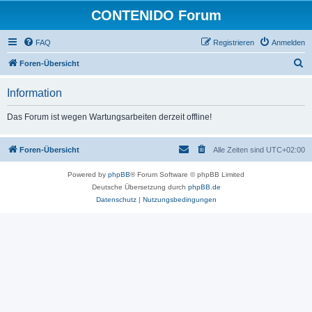
CONTENIDO Forum
FAQ
Registrieren
Anmelden
S
Foren-Übersicht
u
Information
c
h
Das Forum ist wegen Wartungsarbeiten derzeit offline!
e
Foren-Übersicht
Alle Zeiten sind
UTC+02:00
Powered by
phpBB
® Forum Software © phpBB Limited
Deutsche Übersetzung durch
phpBB.de
Datenschutz
|
Nutzungsbedingungen