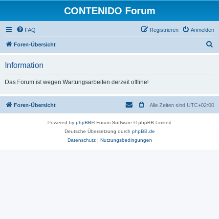
CONTENIDO Forum
FAQ
Registrieren
Anmelden
S
Foren-Übersicht
u
Information
c
h
Das Forum ist wegen Wartungsarbeiten derzeit offline!
e
Foren-Übersicht
Alle Zeiten sind
UTC+02:00
Powered by
phpBB
® Forum Software © phpBB Limited
Deutsche Übersetzung durch
phpBB.de
Datenschutz
|
Nutzungsbedingungen