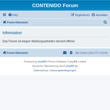
CONTENIDO Forum
FAQ
Registrieren
Anmelden
S
Foren-Übersicht
u
Information
c
h
Das Forum ist wegen Wartungsarbeiten derzeit offline!
e
Foren-Übersicht
Alle Zeiten sind
UTC+02:00
Powered by
phpBB
® Forum Software © phpBB Limited
Deutsche Übersetzung durch
phpBB.de
Datenschutz
|
Nutzungsbedingungen