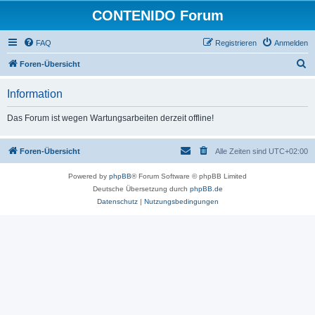
CONTENIDO Forum
FAQ
Registrieren
Anmelden
S
Foren-Übersicht
u
Information
c
h
Das Forum ist wegen Wartungsarbeiten derzeit offline!
e
Foren-Übersicht
Alle Zeiten sind
UTC+02:00
Powered by
phpBB
® Forum Software © phpBB Limited
Deutsche Übersetzung durch
phpBB.de
Datenschutz
|
Nutzungsbedingungen