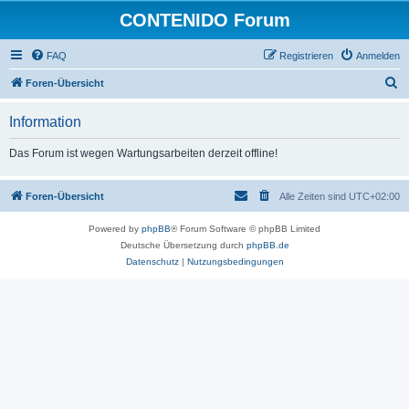
CONTENIDO Forum
FAQ
Registrieren
Anmelden
S
Foren-Übersicht
u
Information
c
h
Das Forum ist wegen Wartungsarbeiten derzeit offline!
e
Foren-Übersicht
Alle Zeiten sind
UTC+02:00
Powered by
phpBB
® Forum Software © phpBB Limited
Deutsche Übersetzung durch
phpBB.de
Datenschutz
|
Nutzungsbedingungen