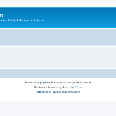
m
ource Content Management System
Powered by
phpBB
® Forum Software © phpBB Limited
Deutsche Übersetzung durch
phpBB.de
Datenschutz
|
Nutzungsbedingungen