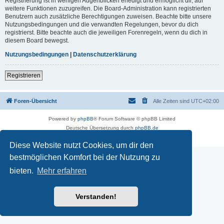
Registrierung ist in wenigen Augenblicken erledigt und ermöglicht dir, auf
weitere Funktionen zuzugreifen. Die Board-Administration kann registrierten
Benutzern auch zusätzliche Berechtigungen zuweisen. Beachte bitte unsere
Nutzungsbedingungen und die verwandten Regelungen, bevor du dich
registrierst. Bitte beachte auch die jeweiligen Forenregeln, wenn du dich in
diesem Board bewegst.
Nutzungsbedingungen
|
Datenschutzerklärung
Registrieren
Foren-Übersicht
Alle Zeiten sind
UTC+02:00
Powered by
phpBB
® Forum Software © phpBB Limited
Deutsche Übersetzung durch
phpBB.de
Datenschutz
|
Nutzungsbedingungen
Diese Website nutzt Cookies, um dir den
bestmöglichen Komfort bei der Nutzung zu
bieten.
Mehr erfahren
Verstanden!