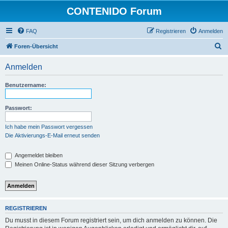
CONTENIDO Forum
FAQ
Registrieren
Anmelden
S
Foren-Übersicht
u
Anmelden
c
h
Benutzername:
e
Passwort:
Ich habe mein Passwort vergessen
Die Aktivierungs-E-Mail erneut senden
Angemeldet bleiben
Meinen Online-Status während dieser Sitzung verbergen
REGISTRIEREN
Du musst in diesem Forum registriert sein, um dich anmelden zu können. Die